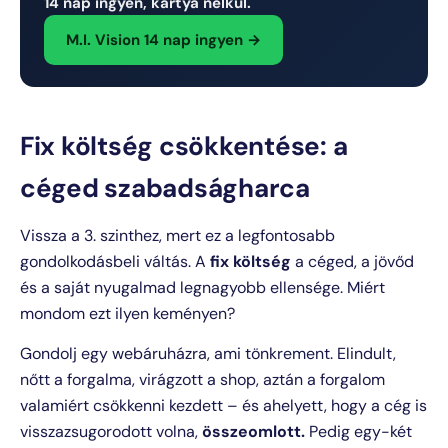
14 nap ingyen, kártya nélkül.
M.I. Vision 14 nap ingyen →
Fix költség csökkentése: a
céged szabadságharca
Vissza a 3. szinthez, mert ez a legfontosabb
gondolkodásbeli váltás. A
fix költség
a céged, a jövőd
és a saját nyugalmad legnagyobb ellensége. Miért
mondom ezt ilyen keményen?
Gondolj egy webáruházra, ami tönkrement. Elindult,
nőtt a forgalma, virágzott a shop, aztán a forgalom
valamiért csökkenni kezdett – és ahelyett, hogy a cég is
visszazsugorodott volna,
összeomlott.
Pedig egy-két