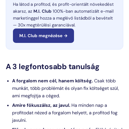
Ha látod a profitod, és profit-orientált növekedést
akarsz, az
M.I. Club
100%-ban automatizált e-mail
marketinggel hozza a meglévő listádból a bevételt
— 30x megtérülési garanciával.
M.I. Club megnézése →
A 3 legfontosabb tanulság
A forgalom nem cél, hanem költség.
Csak több
munkát, több problémát és olyan fix költséget szül,
ami megfojtja a céged.
Amire fókuszálsz, az javul.
Ha minden nap a
profitodat nézed a forgalom helyett, a profitod fog
javulni.