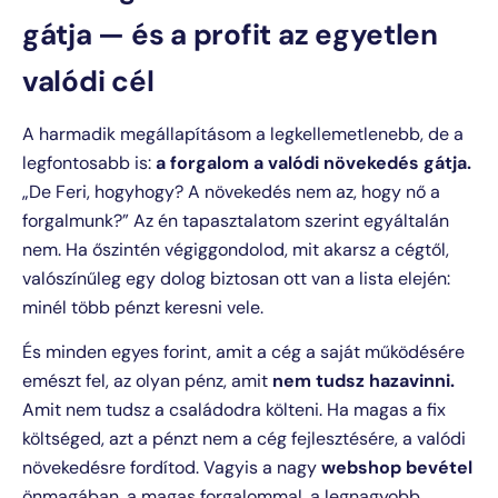
gátja — és a profit az egyetlen
valódi cél
A harmadik megállapításom a legkellemetlenebb, de a
legfontosabb is:
a forgalom a valódi növekedés gátja.
„De Feri, hogyhogy? A növekedés nem az, hogy nő a
forgalmunk?” Az én tapasztalatom szerint egyáltalán
nem. Ha őszintén végiggondolod, mit akarsz a cégtől,
valószínűleg egy dolog biztosan ott van a lista elején:
minél több pénzt keresni vele.
És minden egyes forint, amit a cég a saját működésére
emészt fel, az olyan pénz, amit
nem tudsz hazavinni.
Amit nem tudsz a családodra költeni. Ha magas a fix
költséged, azt a pénzt nem a cég fejlesztésére, a valódi
növekedésre fordítod. Vagyis a nagy
webshop bevétel
önmagában, a magas forgalommal, a legnagyobb