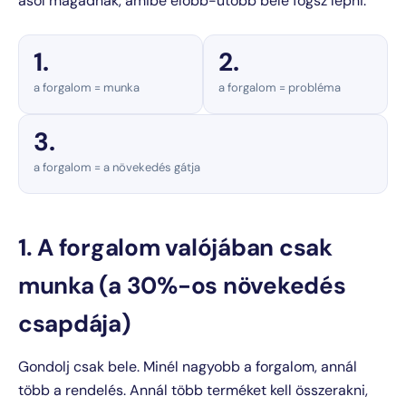
ásol magadnak, amibe előbb-utóbb bele fogsz lépni.
1.
2.
a forgalom = munka
a forgalom = probléma
3.
a forgalom = a növekedés gátja
1. A forgalom valójában csak
munka (a 30%-os növekedés
csapdája)
Gondolj csak bele. Minél nagyobb a forgalom, annál
több a rendelés. Annál több terméket kell összerakni,