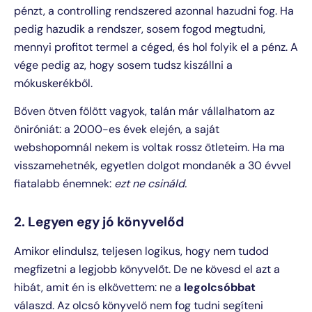
pénzt, a controlling rendszered azonnal hazudni fog. Ha
pedig hazudik a rendszer, sosem fogod megtudni,
mennyi profitot termel a céged, és hol folyik el a pénz. A
vége pedig az, hogy sosem tudsz kiszállni a
mókuskerékből.
Bőven ötven fölött vagyok, talán már vállalhatom az
öniróniát: a 2000-es évek elején, a saját
webshopomnál nekem is voltak rossz ötleteim. Ha ma
visszamehetnék, egyetlen dolgot mondanék a 30 évvel
fiatalabb énemnek:
ezt ne csináld.
2. Legyen egy jó könyvelőd
Amikor elindulsz, teljesen logikus, hogy nem tudod
megfizetni a legjobb könyvelőt. De ne kövesd el azt a
hibát, amit én is elkövettem: ne a
legolcsóbbat
válaszd. Az olcsó könyvelő nem fog tudni segíteni