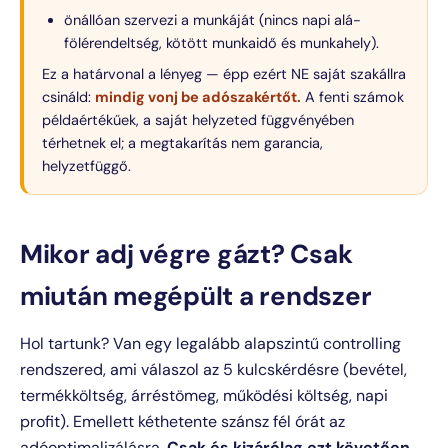
önállóan szervezi a munkáját (nincs napi alá-
fölérendeltség, kötött munkaidő és munkahely).
Ez a határvonal a lényeg — épp ezért NE saját szakállra
csináld:
mindig vonj be adószakértőt.
A fenti számok
példaértékűek, a saját helyzeted függvényében
térhetnek el; a megtakarítás nem garancia,
helyzetfüggő.
Mikor adj végre gázt? Csak
miután megépült a rendszer
Hol tartunk? Van egy legalább alapszintű controlling
rendszered, ami válaszol az 5 kulcskérdésre (bevétel,
termékköltség, árréstömeg, működési költség, napi
profit). Emellett kéthetente szánsz fél órát az
adóoptimalizálásra.
Csak és kizárólag ezt követően