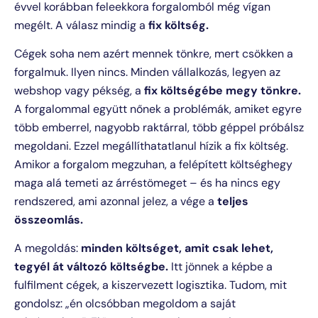
évvel korábban feleekkora forgalomból még vígan
megélt. A válasz mindig a
fix költség.
Cégek soha nem azért mennek tönkre, mert csökken a
forgalmuk. Ilyen nincs. Minden vállalkozás, legyen az
webshop vagy pékség, a
fix költségébe megy tönkre.
A forgalommal együtt nőnek a problémák, amiket egyre
több emberrel, nagyobb raktárral, több géppel próbálsz
megoldani. Ezzel megállíthatatlanul hízik a fix költség.
Amikor a forgalom megzuhan, a felépített költséghegy
maga alá temeti az árréstömeget – és ha nincs egy
rendszered, ami azonnal jelez, a vége a
teljes
összeomlás.
A megoldás:
minden költséget, amit csak lehet,
tegyél át változó költségbe.
Itt jönnek a képbe a
fulfilment cégek, a kiszervezett logisztika. Tudom, mit
gondolsz: „én olcsóbban megoldom a saját