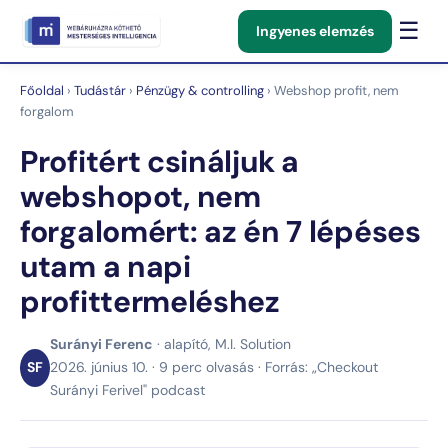
☰
Ingyenes elemzés
Főoldal
›
Tudástár
›
Pénzügy & controlling
› Webshop profit, nem
forgalom
Profitért csináljuk a
webshopot, nem
forgalomért: az én 7 lépéses
utam a napi
profittermeléshez
Surányi Ferenc
· alapító, M.I. Solution
SF
2026. június 10. · 9 perc olvasás · Forrás: „Checkout
Surányi Ferivel" podcast