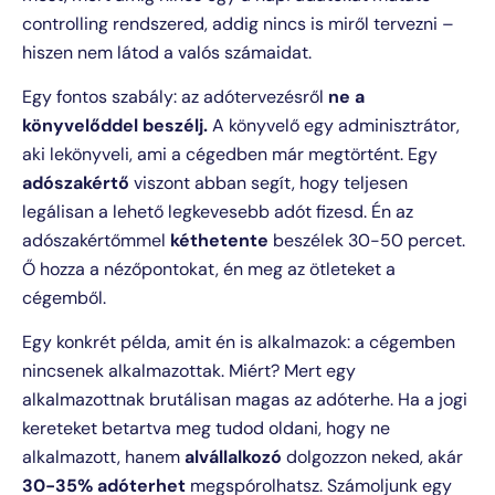
controlling rendszered, addig nincs is miről tervezni –
hiszen nem látod a valós számaidat.
Egy fontos szabály: az adótervezésről
ne a
könyvelőddel beszélj.
A könyvelő egy adminisztrátor,
aki lekönyveli, ami a cégedben már megtörtént. Egy
adószakértő
viszont abban segít, hogy teljesen
legálisan a lehető legkevesebb adót fizesd. Én az
adószakértőmmel
kéthetente
beszélek 30-50 percet.
Ő hozza a nézőpontokat, én meg az ötleteket a
cégemből.
Egy konkrét példa, amit én is alkalmazok: a cégemben
nincsenek alkalmazottak. Miért? Mert egy
alkalmazottnak brutálisan magas az adóterhe. Ha a jogi
kereteket betartva meg tudod oldani, hogy ne
alkalmazott, hanem
alvállalkozó
dolgozzon neked, akár
30-35% adóterhet
megspórolhatsz. Számoljunk egy