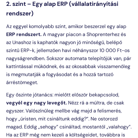
2. szint – Egy alap ERP (vállalatirányítási
rendszer)
Az eggyel komolyabb szint, amikor beszerzel egy alap
ERP rendszert.
A magyar piacon a Shoprenterhez és
az Unashoz is kaphatók nagyon jó minőségű, belépő
szintű ERP-k, jellemzően havi néhányszor 10 000 Ft-os
nagyságrendben. Sokszor automata telepítőjük van, pár
kattintással működnek, és az okosabbak visszamenőleg
is megmutatják a fogyásodat és a hozzá tartozó
árréstömeget.
Egy őszinte jótanács: mielőtt először bekapcsolod,
vegyél egy nagy levegőt.
Nézz rá a múltra, de csak
egyszer. Valószínűleg mellbe vág majd a felismerés,
hogy „úristen, mit csináltunk eddig?”. Ne ostorozd
magad. Eddig „sehogy” csináltad, mostantól „valahogy”.
Ha az ERP még nem kezeli a költségeidet, továbbra is