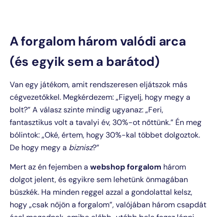
A forgalom három valódi arca
(és egyik sem a barátod)
Van egy játékom, amit rendszeresen eljátszok más
cégvezetőkkel. Megkérdezem: „Figyelj, hogy megy a
bolt?” A válasz szinte mindig ugyanaz: „Feri,
fantasztikus volt a tavalyi év, 30%-ot nőttünk.” Én meg
bólintok: „Oké, értem, hogy 30%-kal többet dolgoztok.
De hogy megy a
biznisz
?”
Mert az én fejemben a
webshop forgalom
három
dolgot jelent, és egyikre sem lehetünk önmagában
büszkék. Ha minden reggel azzal a gondolattal kelsz,
hogy „csak nőjön a forgalom”, valójában három csapdát