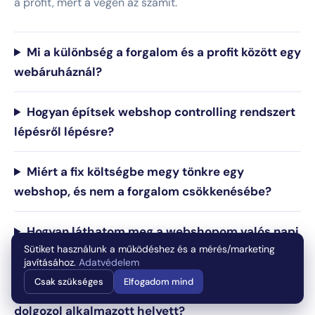
a profit, mert a végén az számít.
Mi a különbség a forgalom és a profit között egy
webáruháznál?
Hogyan építsek webshop controlling rendszert
lépésről lépésre?
Miért a fix költségbe megy tönkre egy
webshop, és nem a forgalom csökkenésébe?
Hogyan láthatom meg a webshopom valós napi
Sütiket használunk a működéshez és a mérés/marketing
profitját?
javításához.
Adatvédelem
Csak szükséges
Elfogadom mind
Mennyi adót lehet spórolni, ha alvállalkozóval
dolgozol alkalmazott helyett?