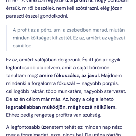
mire?” A válaszom egyszerű: a
profitra.
Hogy pontosan
értsük, miről beszélek, nem kell szótárazni, elég józan
paraszti ésszel gondolkodni.
A profit az a pénz, ami a zsebedben marad, miután
minden költséget kifizettél. Ez az, amiért az egészet
csinálod.
Ez az, amiért valójában dolgozunk. És itt jön az egyik
legfontosabb alapelvem, amit a saját bőrömön
tanultam meg:
amire fókuszálsz, az javul.
Majdnem
mindenki a forgalomra fókuszál — nagyobb pörgés,
csillogóbb raktár, több munkatárs, nagyobb szervezet.
De az én célom már más. Az, hogy a cég a lehető
legstabilabban működjön, méghozzá nélkülem.
Ehhez pedig rengeteg profitra van szükség.
A legfontosabb üzenetem tehát ez: minden nap nézd
meg a forgalmadat, ezzel nincs baj. De utána rögtön