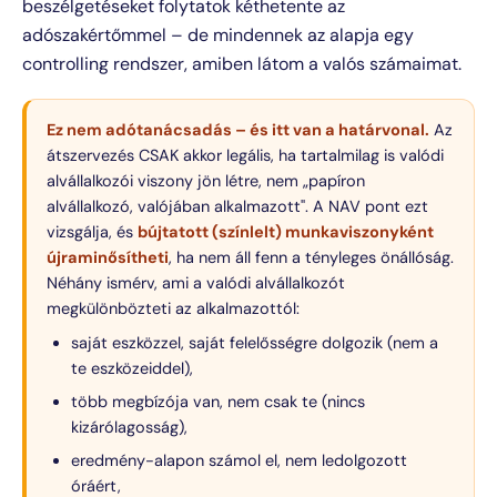
beszélgetéseket folytatok kéthetente az
adószakértőmmel – de mindennek az alapja egy
controlling rendszer, amiben látom a valós számaimat.
Ez nem adótanácsadás – és itt van a határvonal.
Az
átszervezés CSAK akkor legális, ha tartalmilag is valódi
alvállalkozói viszony jön létre, nem „papíron
alvállalkozó, valójában alkalmazott". A NAV pont ezt
vizsgálja, és
bújtatott (színlelt) munkaviszonyként
újraminősítheti
, ha nem áll fenn a tényleges önállóság.
Néhány ismérv, ami a valódi alvállalkozót
megkülönbözteti az alkalmazottól:
saját eszközzel, saját felelősségre dolgozik (nem a
te eszközeiddel),
több megbízója van, nem csak te (nincs
kizárólagosság),
eredmény-alapon számol el, nem ledolgozott
óráért,