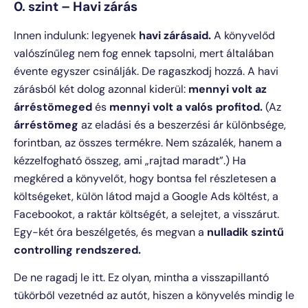
0. szint – Havi zárás
Innen indulunk: legyenek
havi zárásaid.
A könyvelőd
valószínűleg nem fog ennek tapsolni, mert általában
évente egyszer csinálják. De ragaszkodj hozzá. A havi
zárásból két dolog azonnal kiderül:
mennyi volt az
árréstömeged
és
mennyi volt a valós profitod.
(Az
árréstömeg
az eladási és a beszerzési ár különbsége,
forintban, az összes termékre. Nem százalék, hanem a
kézzelfogható összeg, ami „rajtad maradt”.) Ha
megkéred a könyvelőt, hogy bontsa fel részletesen a
költségeket, külön látod majd a Google Ads költést, a
Facebookot, a raktár költségét, a selejtet, a visszárut.
Egy-két óra beszélgetés, és megvan a
nulladik szintű
controlling rendszered.
De ne ragadj le itt. Ez olyan, mintha a visszapillantó
tükörből vezetnéd az autót, hiszen a könyvelés mindig le