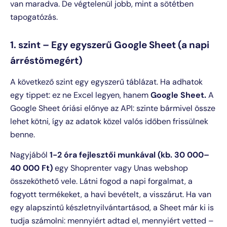
van maradva. De végtelenül jobb, mint a sötétben
tapogatózás.
1. szint – Egy egyszerű Google Sheet (a napi
árréstömegért)
A következő szint egy egyszerű táblázat. Ha adhatok
egy tippet: ez ne Excel legyen, hanem
Google Sheet.
A
Google Sheet óriási előnye az API: szinte bármivel össze
lehet kötni, így az adatok közel valós időben frissülnek
benne.
Nagyjából
1-2 óra fejlesztői munkával (kb. 30 000–
40 000 Ft)
egy Shoprenter vagy Unas webshop
összeköthető vele. Látni fogod a napi forgalmat, a
fogyott termékeket, a havi bevételt, a visszárut. Ha van
egy alapszintű készletnyilvántartásod, a Sheet már ki is
tudja számolni: mennyiért adtad el, mennyiért vetted –