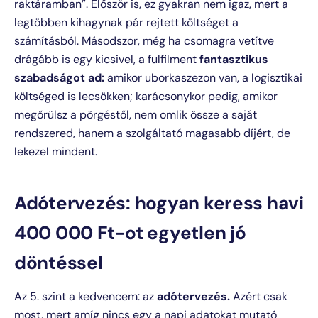
raktáramban”. Először is, ez gyakran nem igaz, mert a
legtöbben kihagynak pár rejtett költséget a
számításból. Másodszor, még ha csomagra vetítve
drágább is egy kicsivel, a fulfilment
fantasztikus
szabadságot ad:
amikor uborkaszezon van, a logisztikai
költséged is lecsökken; karácsonykor pedig, amikor
megőrülsz a pörgéstől, nem omlik össze a saját
rendszered, hanem a szolgáltató magasabb díjért, de
lekezel mindent.
Adótervezés: hogyan keress havi
400 000 Ft-ot egyetlen jó
döntéssel
Az 5. szint a kedvencem: az
adótervezés.
Azért csak
most, mert amíg nincs egy a napi adatokat mutató