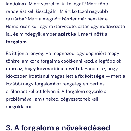
landolnak. Miért veszel fel új kollégát? Mert több
rendelést kell kiszolgálni. Miért költözöl nagyobb
raktárba? Mert a megnőtt készlet már nem fér el.
Hamarosan kell egy raktárvezető, aztán egy irodavezető
is… és mindegyik ember
azért kell, mert nőtt a
forgalom.
És itt jön a lényeg. Ha megnézed, egy cég miért megy
tönkre, amikor a forgalma csökkenni kezd, a legfőbb ok
nem az, hogy kevesebb a bevétel.
Hanem az, hogy
időközben irdatlanul magas lett a
fix költsége
— mert a
korábbi nagy forgalomhoz rengeteg embert és
erőforrást kellett felvenni. A forgalom egyenlő a
problémával, amit neked, cégvezetőnek kell
megoldanod.
3. A forgalom a növekedésed