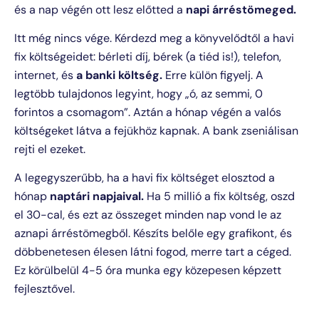
és a nap végén ott lesz előtted a
napi árréstömeged.
Itt még nincs vége. Kérdezd meg a könyvelődtől a havi
fix költségeidet: bérleti díj, bérek (a tiéd is!), telefon,
internet, és
a banki költség.
Erre külön figyelj. A
legtöbb tulajdonos legyint, hogy „ó, az semmi, 0
forintos a csomagom”. Aztán a hónap végén a valós
költségeket látva a fejükhöz kapnak. A bank zseniálisan
rejti el ezeket.
A legegyszerűbb, ha a havi fix költséget elosztod a
hónap
naptári napjaival.
Ha 5 millió a fix költség, oszd
el 30-cal, és ezt az összeget minden nap vond le az
aznapi árréstömegből. Készíts belőle egy grafikont, és
döbbenetesen élesen látni fogod, merre tart a céged.
Ez körülbelül 4-5 óra munka egy közepesen képzett
fejlesztővel.