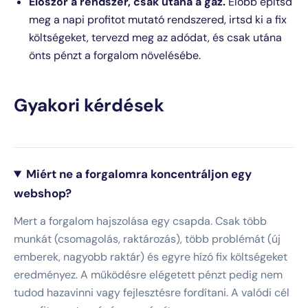
Először a rendszer, csak utána a gáz.
Előbb építsd
meg a napi profitot mutató rendszered, irtsd ki a fix
költségeket, tervezd meg az adódat, és csak utána
önts pénzt a forgalom növelésébe.
Gyakori kérdések
Miért ne a forgalomra koncentráljon egy
webshop?
Mert a forgalom hajszolása egy csapda. Csak több
munkát (csomagolás, raktározás), több problémát (új
emberek, nagyobb raktár) és egyre hízó fix költségeket
eredményez. A működésre elégetett pénzt pedig nem
tudod hazavinni vagy fejlesztésre fordítani. A valódi cél