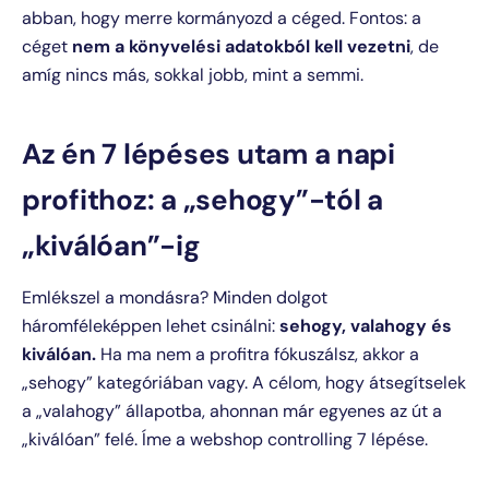
abban, hogy merre kormányozd a céged. Fontos: a
céget
nem a könyvelési adatokból kell vezetni
, de
amíg nincs más, sokkal jobb, mint a semmi.
Az én 7 lépéses utam a napi
profithoz: a „sehogy”-tól a
„kiválóan”-ig
Emlékszel a mondásra? Minden dolgot
háromféleképpen lehet csinálni:
sehogy, valahogy és
kiválóan.
Ha ma nem a profitra fókuszálsz, akkor a
„sehogy” kategóriában vagy. A célom, hogy átsegítselek
a „valahogy” állapotba, ahonnan már egyenes az út a
„kiválóan” felé. Íme a webshop controlling 7 lépése.