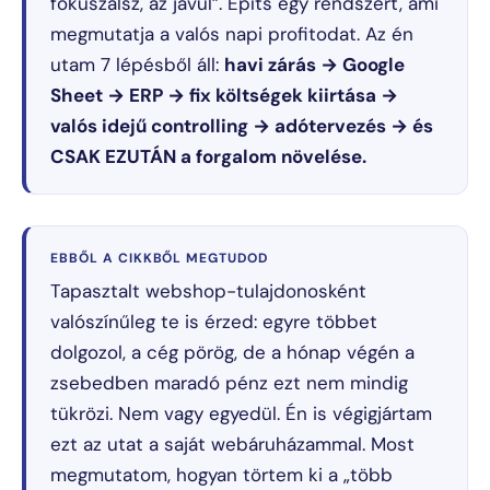
fókuszálsz, az javul”. Építs egy rendszert, ami
megmutatja a valós napi profitodat. Az én
utam 7 lépésből áll:
havi zárás → Google
Sheet → ERP → fix költségek kiirtása →
valós idejű controlling → adótervezés → és
CSAK EZUTÁN a forgalom növelése.
EBBŐL A CIKKBŐL MEGTUDOD
Tapasztalt webshop-tulajdonosként
valószínűleg te is érzed: egyre többet
dolgozol, a cég pörög, de a hónap végén a
zsebedben maradó pénz ezt nem mindig
tükrözi. Nem vagy egyedül. Én is végigjártam
ezt az utat a saját webáruházammal. Most
megmutatom, hogyan törtem ki a „több