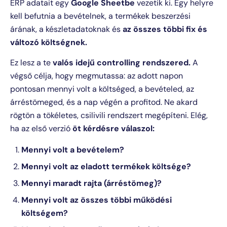
ERP adatait egy
Google Sheetbe
vezetik ki. Egy helyre
kell befutnia a bevételnek, a termékek beszerzési
árának, a készletadatoknak és
az összes többi fix és
változó költségnek.
Ez lesz a te
valós idejű controlling rendszered.
A
végső célja, hogy megmutassa: az adott napon
pontosan mennyi volt a költséged, a bevételed, az
árréstömeged, és a nap végén a profitod. Ne akard
rögtön a tökéletes, csilivili rendszert megépíteni. Elég,
ha az első verzió
öt kérdésre válaszol:
Mennyi volt a bevételem?
Mennyi volt az eladott termékek költsége?
Mennyi maradt rajta (árréstömeg)?
Mennyi volt az összes többi működési
költségem?