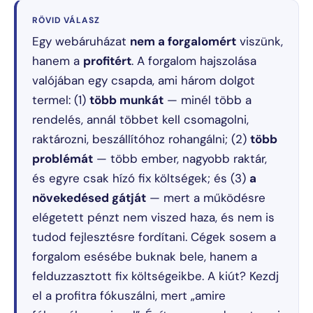
RÖVID VÁLASZ
Egy webáruházat
nem a forgalomért
viszünk,
hanem a
profitért
. A forgalom hajszolása
valójában egy csapda, ami három dolgot
termel: (1)
több munkát
— minél több a
rendelés, annál többet kell csomagolni,
raktározni, beszállítóhoz rohangálni; (2)
több
problémát
— több ember, nagyobb raktár,
és egyre csak hízó fix költségek; és (3)
a
növekedésed gátját
— mert a működésre
elégetett pénzt nem viszed haza, és nem is
tudod fejlesztésre fordítani. Cégek sosem a
forgalom esésébe buknak bele, hanem a
felduzzasztott fix költségeikbe. A kiút? Kezdj
el a profitra fókuszálni, mert „amire