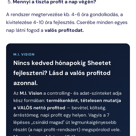
Mennyi a tiszta profit a nap végén?
A rendszer megtervezése kb. 4-6 óra gondolkodás, a
kivitelezése 4-10 óra fejlesztés. Cserébe minden egyes
nap látni fogod a
valós profitodat.
M.I. VISION
Nincs kedved hónapokig Sheetet
fejleszteni? Lásd a valós profitod
azonnal.
Az
M.I. Vision
a controlling- és adat-szinteket adja
kész formában:
termékenként, tételesen mutatja
a VALÓS nettó profitod
— bevétel, költség,
árréstömeg, napi profit egy helyen. Vagyis a 7
lépéses „csináld magad" út legmunkaigényesebb
részét (a napi profit-rendszert) megspórolod vele.