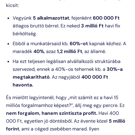
kicsit:
Vegyünk
5 alkalmazottat
, fejenként
600 000 Ft
átlagos bruttó bérrel. Ez neked
3 millió Ft
havi fix
bérköltség.
Ebből a munkatársaid kb.
60%-ot
kapnak kézhez. A
maradék
40%
, azaz
1,2 millió Ft
, az államé.
Ha ezt teljesen legálisan alvállalkozói struktúrába
szervezed, ennek a 40%-os tehernek kb. a
30%-a
megtakarítható
. Az nagyjából
400 000 Ft
havonta.
És mielőtt legyintenél, hogy „mit számít ez a havi 15
milliós forgalmamhoz képest?”, állj meg egy percre. Ez
nem forgalom, hanem színtiszta profit.
Havi 400
000 Ft, egyetlen jó döntésből. Az évente közel
5 millió
forint
, ami a céged zsebében marad. Ilyen