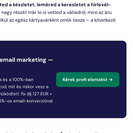
eted a készletet, leméred a keresletet a hírlevél-
nagy részét már le is vetted a válladról, mire az áru
élkül az egész kártyavárként omlik össze – a következő
 email marketing —
Kérek profi elemzést →
ista és a 100%-ban
tod, mit és mikor vesz a
ködteti: fix díj 127 EUR +
43%-os email-konverzióval