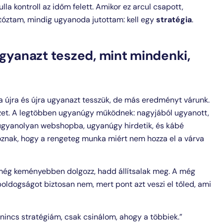
la kontroll az időm felett. Amikor ez arcul csapott,
tóztam, mindig ugyanoda jutottam: kell egy
stratégia
.
ugyanazt teszed, mint mindenki,
ha újra és újra ugyanazt tesszük, de más eredményt várunk.
zet. A legtöbben ugyanúgy működnek: nagyjából ugyanott,
y ugyanolyan webshopba, ugyanúgy hirdetik, és kábé
oznak, hogy a rengeteg munka miért nem hozza el a várva
 még keményebben dolgozz, hadd állítsalak meg. A még
boldogságot biztosan nem, mert pont azt veszi el tőled, ami
nincs stratégiám, csak csinálom, ahogy a többiek.”