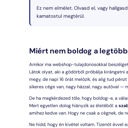
Ez nem elmélet. Olvasd el, vagy hallga
kamatostul megtérül.
Miért nem boldog a legtöb
Amikor ma webshop-tulajdonosokkal beszélgetek
Látok olyat, aki a gödörből próbálja kirángatni 
megy, de napi 16 órát melózik, és alig tud pénzt 
sikeres cége van, nagy házzal, nagy autóval — m
De ha megkérdezed tőle, hogy boldog-e, a válas
Mert egyetlen dolog hiányzik az életéből: a
sza
amihez kedve van. Hogy ne csak a cégnek, de nek
Ne hidd, hogy én kivétel voltam. Tizenöt évvel 