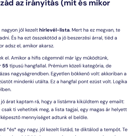
ozzád az irányítás (mit és mikor
 nagyon jól kezelt
hírlevél-lista
. Mert ha ez megvan, te
adni. És ha ezt összekötöd a jó beszerzési árral, tiéd a
kor adsz el, amikor akarsz.
ek el. Amikor a hifis cégemnél már így működtünk,
r 55
típusú hangfallal. Prémium közeli kategória, de
százas nagyságrendben. Egyetlen bökkenő volt: akkoriban a
üstöt mindenki utálta. Ez a hangfal pont ezüst volt. Logika
elben.
 jó árat kaptam rá, hogy a listámra kiküldtem egy emailt:
e csak ti vehetitek meg, a lista tagjai, egy magas ár helyett
 Elképesztő mennyiséget adtunk el belőle.
 *és* egy nagy, jól kezelt listád, te diktálod a tempót. Te