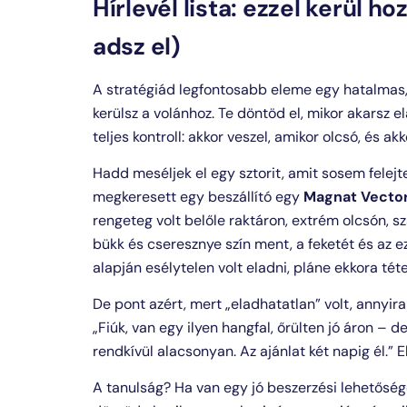
Hírlevél lista: ezzel kerül h
adsz el)
A stratégiád legfontosabb eleme egy hatalmas,
kerülsz a volánhoz. Te döntöd el, mikor akarsz el
teljes kontroll: akkor veszel, amikor olcsó, és ak
Hadd meséljek el egy sztorit, amit sosem felejt
megkeresett egy beszállító egy
Magnat Vecto
rengeteg volt belőle raktáron, extrém olcsón, 
bükk és cseresznye szín ment, a feketét és az ez
alapján esélytelen volt eladni, pláne ekkora tét
De pont azért, mert „eladhatatlan” volt, annyira
„Fiúk, van egy ilyen hangfal, őrülten jó áron – d
rendkívül alacsonyan. Az ajánlat két napig él.”
A tanulság? Ha van egy jó beszerzési lehetőséged