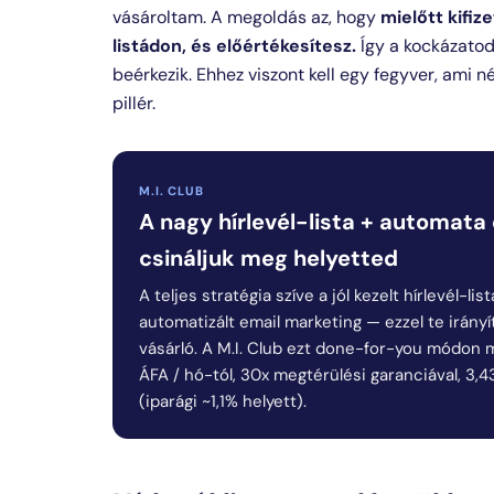
vásároltam. A megoldás az, hogy
mielőtt kifiz
listádon, és előértékesítesz.
Így a kockázatod 
beérkezik. Ehhez viszont kell egy fegyver, ami n
pillér.
M.I. CLUB
A nagy hírlevél-lista + automata
csináljuk meg helyetted
A teljes stratégia szíve a jól kezelt hírlevél-l
automatizált email marketing — ezzel te irányí
vásárló. A M.I. Club ezt done-for-you módon mű
ÁFA / hó-tól, 30x megtérülési garanciával, 3,
(iparági ~1,1% helyett).