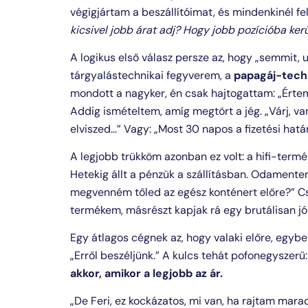
végigjártam a beszállítóimat, és mindenkinél f
kicsivel jobb árat adj? Hogy jobb pozícióba kerü
A logikus első válasz persze az, hogy „semmit, u
tárgyalástechnikai fegyverem, a
papagáj-tech
mondott a nagyker, én csak hajtogattam: „Értem,
Addig ismételtem, amíg megtört a jég. „Várj, va
elviszed…” Vagy: „Most 30 napos a fizetési hatá
A legjobb trükköm azonban ez volt: a hifi-termék
Hetekig állt a pénzük a szállításban. Odamentem
megvenném tőled az egész konténert előre?” Cs
termékem, másrészt kapjak rá egy brutálisan jó 
Egy átlagos cégnek az, hogy valaki előre, egybe
„Erről beszéljünk.” A kulcs tehát pofonegyszerű
akkor, amikor a legjobb az ár.
„De Feri, ez kockázatos, mi van, ha rajtam mar