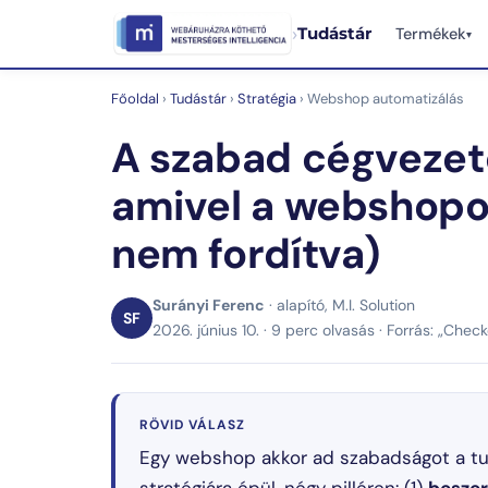
›
Tudástár
Termékek
▾
Főoldal
›
Tudástár
›
Stratégia
› Webshop automatizálás
A szabad cégvezető 
amivel a webshopo
nem fordítva)
Surányi Ferenc
· alapító, M.I. Solution
SF
2026. június 10. · 9 perc olvasás · Forrás: „Chec
RÖVID VÁLASZ
Egy webshop akkor ad szabadságot a tu