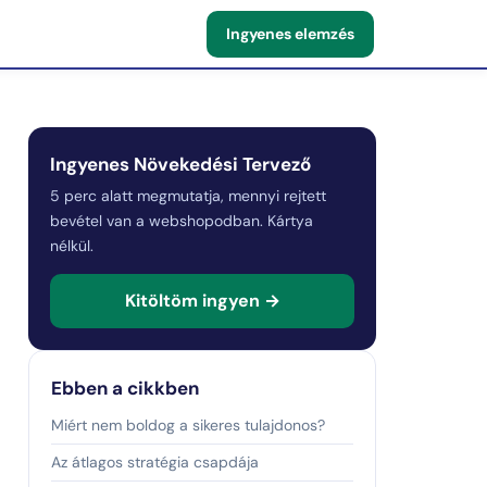
Ingyenes elemzés
Ingyenes Növekedési Tervező
5 perc alatt megmutatja, mennyi rejtett
bevétel van a webshopodban. Kártya
nélkül.
Kitöltöm ingyen →
Ebben a cikkben
Miért nem boldog a sikeres tulajdonos?
Az átlagos stratégia csapdája