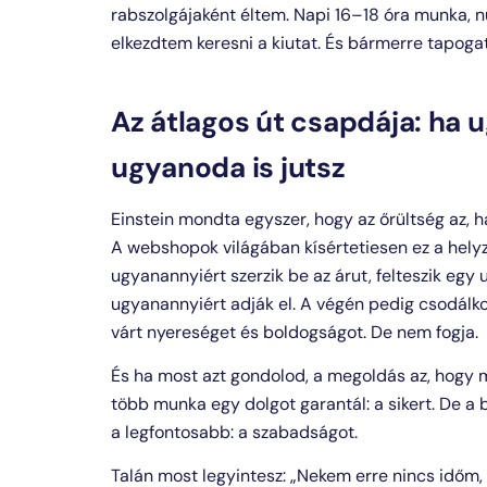
rabszolgájaként éltem. Napi 16–18 óra munka, nul
elkezdtem keresni a kiutat. És bármerre tapoga
Az átlagos út csapdája: ha 
ugyanoda is jutsz
Einstein mondta egyszer, hogy az őrültség az, 
A webshopok világában kísértetiesen ez a hely
ugyanannyiért szerzik be az árut, felteszik eg
ugyanannyiért adják el. A végén pedig csodálk
várt nyereséget és boldogságot. De nem fogja.
És ha most azt gondolod, a megoldás az, hogy
több munka egy dolgot garantál: a sikert. De a 
a legfontosabb: a szabadságot.
Talán most legyintesz: „Nekem erre nincs időm, 