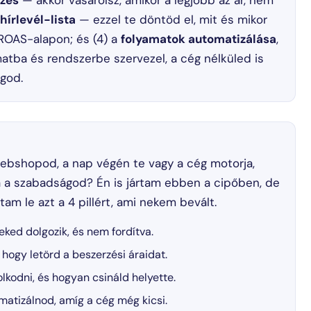
zés
— akkor vásárolsz, amikor a legjobb az ár, nem
hírlevél-lista
— ezzel te döntöd el, mit és mikor
 ROAS-alapon; és (4) a
folyamatok automatizálása
,
atba és rendszerbe szervezel, a cég nélküled is
god.
webshopod, a nap végén te vagy a cég motorja,
 a szabadságod? Én is jártam ebben a cipőben, de
tam le azt a 4 pillért, ami nekem bevált.
eked dolgozik, és nem fordítva.
 hogy letörd a beszerzési áraidat.
lkodni, és hogyan csináld helyette.
matizálnod, amíg a cég még kicsi.