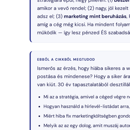
stratégiára épül, négy pilléren: (1)
beszer
amikor a vevő rendel; (2) nagy, jól kezelt
adsz el; (3)
marketing mint beruházás
,
amíg a cég még kicsi. Ha mindent folyam
működik — így lesz pénzed ÉS szabadsá
EBBŐL A CIKKBŐL MEGTUDOD
Ismerős az érzés, hogy hiába sikeres a 
postása és mindenese? Hogy a siker ára
van kiút. 30 év tapasztalatából desztillál
Mi az a stratégia, amivel a céged végre n
Hogyan használd a hírlevél-listádat arra,
Miért hiba fix marketingköltségben gondo
Melyik az az egy dolog, amit muszáj auto