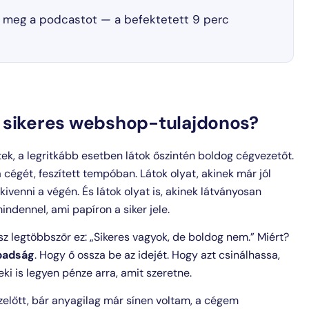
sd meg a podcastot — a befektetett 9 perc
b sikeres webshop-tulajdonos?
, a legritkább esetben látok őszintén boldog cégvezetőt.
a cégét, feszített tempóban. Látok olyat, akinek már jól
kivenni a végén. És látok olyat is, akinek látványosan
indennel, ami papíron a siker jele.
z legtöbbször ez: „Sikeres vagyok, de boldog nem.” Miért?
badság
. Hogy ő ossza be az idejét. Hogy azt csinálhassa,
i is legyen pénze arra, amit szeretne.
ezelőtt, bár anyagilag már sínen voltam, a cégem