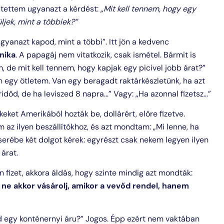
eltettem ugyanazt a kérdést:
„Mit kell tennem, hogy egy
ljek, mint a többiek?”
gyanazt kapod, mint a többi”. Itt jön a kedvenc
nika
. A papagáj nem vitatkozik, csak ismétel. Bármit is
 de mit kell tennem, hogy kapjak egy picivel jobb árat?”
n egy ötletem. Van egy beragadt raktárkészletünk, ha azt
ridőd, de ha leviszed 8 napra…” Vagy: „Ha azonnal fizetsz…”
eket Amerikából hozták be, dollárért, előre fizetve.
 az ilyen beszállítókhoz, és azt mondtam: „Mi lenne, ha
erébe két dolgot kérek: egyrészt csak nekem legyen ilyen
árat.
n fizet, akkora áldás, hogy szinte mindig azt mondták:
:
ne akkor vásárolj, amikor a vevőd rendel, hanem
ad egy konténernyi áru?” Jogos. Épp ezért nem vaktában