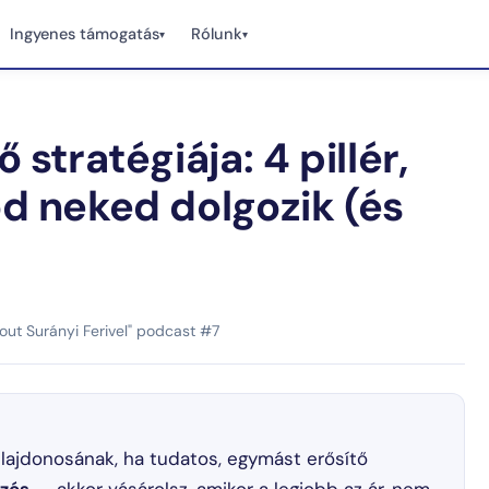
Ingyenes támogatás
Rólunk
▾
▾
stratégiája: 4 pillér,
d neked dolgozik (és
kout Surányi Ferivel" podcast #7
lajdonosának, ha tudatos, egymást erősítő