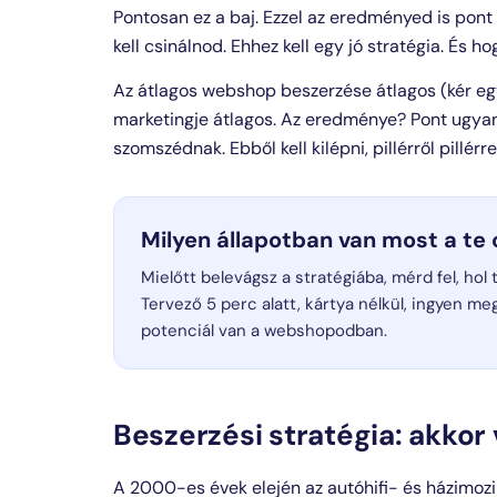
Pontosan ez a baj. Ezzel az eredményed is pont 
kell csinálnod. Ehhez kell egy jó stratégia. És h
Az átlagos webshop beszerzése átlagos (kér egy á
marketingje átlagos. Az eredménye? Pont ugyan
szomszédnak. Ebből kell kilépni, pillérről pillérre
Milyen állapotban van most a te
Mielőtt belevágsz a stratégiába, mérd fel, hol
Tervező 5 perc alatt, kártya nélkül, ingyen me
potenciál van a webshopodban.
Beszerzési stratégia: akkor 
A 2000-es évek elején az autóhifi- és házim