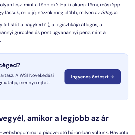
olyan lesz, mint a többieké. Ha ki akarsz törni, másképp
ogy lássuk, mi a jó, nézzük meg előbb, milyen az
átlagos
.
rlistát a nagykertől), a logisztikája átlagos, a
annyi gürcölés és pont ugyanannyi pénz, mint a
.
 céged?
 tartasz. A WSI Növekedési
Ingyenes önteszt →
gmutatja, mennyi rejtett
vegyél, amikor a legjobb az ár
ozi-webshopommal a piacvezető háromban voltunk. Havonta