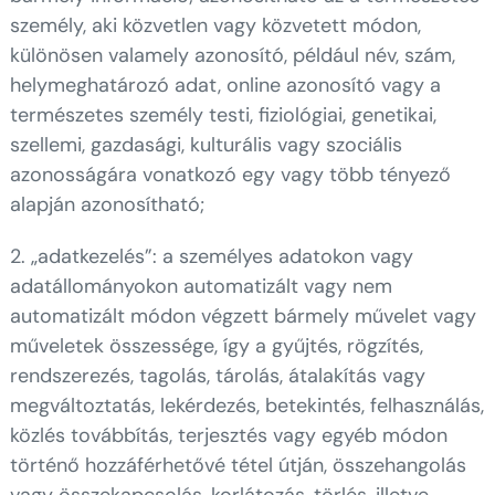
személy, aki közvetlen vagy közvetett módon,
különösen valamely azonosító, például név, szám,
helymeghatározó adat, online azonosító vagy a
természetes személy testi, fiziológiai, genetikai,
szellemi, gazdasági, kulturális vagy szociális
azonosságára vonatkozó egy vagy több tényező
alapján azonosítható;
2. „adatkezelés”: a személyes adatokon vagy
adatállományokon automatizált vagy nem
automatizált módon végzett bármely művelet vagy
műveletek összessége, így a gyűjtés, rögzítés,
rendszerezés, tagolás, tárolás, átalakítás vagy
megváltoztatás, lekérdezés, betekintés, felhasználás,
közlés továbbítás, terjesztés vagy egyéb módon
történő hozzáférhetővé tétel útján, összehangolás
vagy összekapcsolás, korlátozás, törlés, illetve