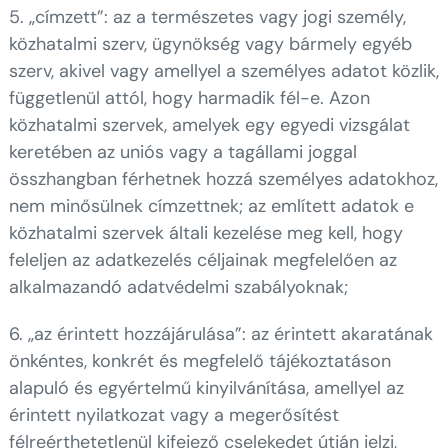
5. „címzett”: az a természetes vagy jogi személy,
közhatalmi szerv, ügynökség vagy bármely egyéb
szerv, akivel vagy amellyel a személyes adatot közlik,
függetlenül attól, hogy harmadik fél-e. Azon
közhatalmi szervek, amelyek egy egyedi vizsgálat
keretében az uniós vagy a tagállami joggal
összhangban férhetnek hozzá személyes adatokhoz,
nem minősülnek címzettnek; az említett adatok e
közhatalmi szervek általi kezelése meg kell, hogy
feleljen az adatkezelés céljainak megfelelően az
alkalmazandó adatvédelmi szabályoknak;
6. „az érintett hozzájárulása”: az érintett akaratának
önkéntes, konkrét és megfelelő tájékoztatáson
alapuló és egyértelmű kinyilvánítása, amellyel az
érintett nyilatkozat vagy a megerősítést
félreérthetetlenül kifejező cselekedet útján jelzi,