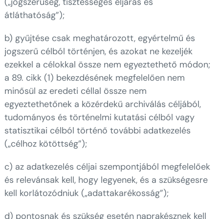
(„jogszerűség, tisztességes eljárás és
átláthatóság”);
b) gyűjtése csak meghatározott, egyértelmű és
jogszerű célból történjen, és azokat ne kezeljék
ezekkel a célokkal össze nem egyeztethető módon;
a 89. cikk (1) bekezdésének megfelelően nem
minősül az eredeti céllal össze nem
egyeztethetőnek a közérdekű archiválás céljából,
tudományos és történelmi kutatási célból vagy
statisztikai célból történő további adatkezelés
(„célhoz kötöttség”);
c) az adatkezelés céljai szempontjából megfelelőek
és relevánsak kell, hogy legyenek, és a szükségesre
kell korlátozódniuk („adattakarékosság”);
d) pontosnak és szükség esetén naprakésznek kell