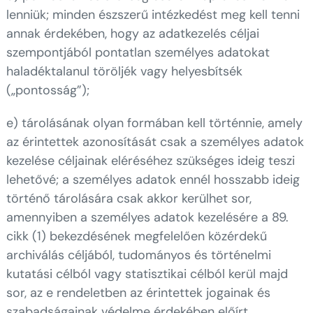
lenniük; minden észszerű intézkedést meg kell tenni
annak érdekében, hogy az adatkezelés céljai
szempontjából pontatlan személyes adatokat
haladéktalanul töröljék vagy helyesbítsék
(„pontosság”);
e) tárolásának olyan formában kell történnie, amely
az érintettek azonosítását csak a személyes adatok
kezelése céljainak eléréséhez szükséges ideig teszi
lehetővé; a személyes adatok ennél hosszabb ideig
történő tárolására csak akkor kerülhet sor,
amennyiben a személyes adatok kezelésére a 89.
cikk (1) bekezdésének megfelelően közérdekű
archiválás céljából, tudományos és történelmi
kutatási célból vagy statisztikai célból kerül majd
sor, az e rendeletben az érintettek jogainak és
szabadságainak védelme érdekében előírt