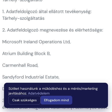
1. Adatfeldolgozó által ellátott tevékenység:
Tárhely-szolgáltatás
2. Adatfeldolgozó megnevezése és elérhetősége:
Microsoft Ireland Operations Ltd,
Atrium Building Block B,
Carmenhall Road,
Sandyford Industrial Estate,
Dublin 18, Ireland
Sütiket használunk a működéshez és a mérés/marketing
javításához.
Adatvédelem
3. Az adatkezelés ténye, a kezelt adatok köre: Az
Csak szükséges
Elfogadom mind
érintett által megadott valamennyi személyes adat.